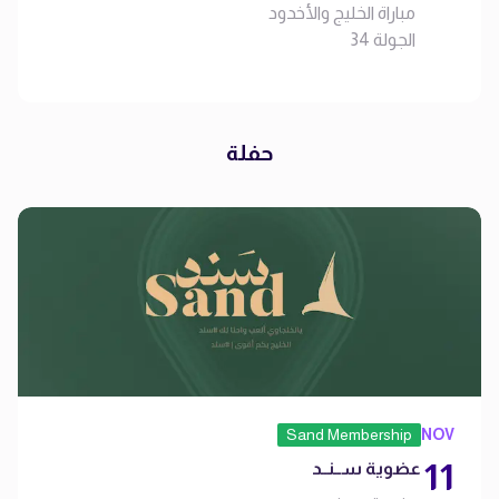
مباراة الخليج والأخدود
الجولة 34
دوري روشن السعودي للمحترفين
حفلة
Sand Membership
NOV
11
عضوية ســنــد